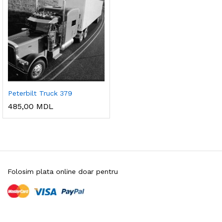
ț
ț
im
xim
Peterbilt Truck 379
485,00
MDL
Folosim plata online doar pentru