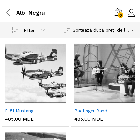
Alb-Negru
0
Sortează după preț: de la mic la mare
Filter
P-51 Mustang
Badfinger Band
485,00
MDL
485,00
MDL