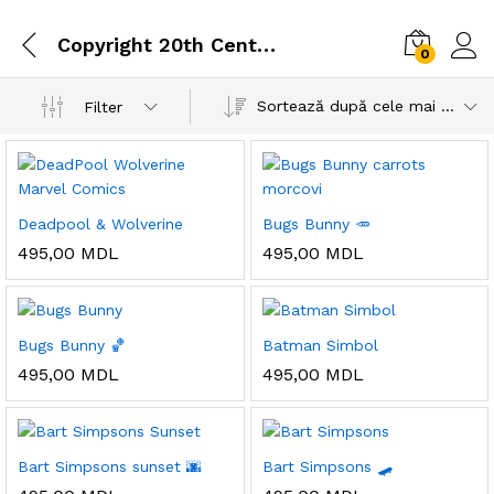
Copyright 20th Century Fox Film Corp.
0
Sortează după cele mai recente
Filter
Deadpool & Wolverine
Bugs Bunny 🥕
495,00
MDL
495,00
MDL
Bugs Bunny 🏀
Batman Simbol
495,00
MDL
495,00
MDL
Bart Simpsons sunset 🌆
Bart Simpsons 🛹