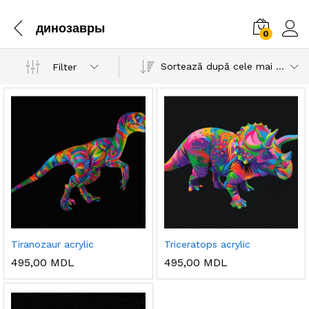
динозавры
0
Sortează după cele mai recente
Filter
Tiranozaur acrylic
Triceratops acrylic
495,00
MDL
495,00
MDL