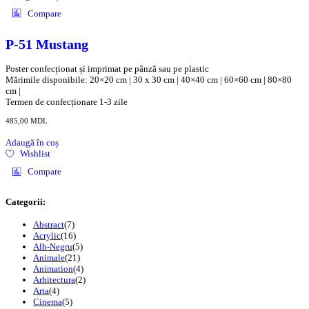
Compare
P-51 Mustang
Poster confecționat și imprimat pe pânză sau pe plastic
Mărimile disponibile: 20×20 cm | 30 x 30 cm | 40×40 cm | 60×60 cm | 80×80
cm |
Termen de confecționare 1-3 zile
485,00
MDL
Adaugă în coș
Wishlist
Compare
Categorii:
Abstract
(7)
Acrylic
(16)
Alb-Negru
(5)
Animale
(21)
Animation
(4)
Arhitectura
(2)
Arta
(4)
Cinema
(5)