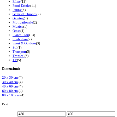
Filme
(13)
Food-Drinks
(11)
Funny
(6)
Game of Thrones
(2)
Gaming
(8)
Motivationale
(2)
Muzica
(1)
Orase
(4)
Plante-Flori
(13)
Simbolism
(2)
Sport & Outdoor
(3)
Stil
(1)
Transport
(5)
Tropical
(6)
TV
(5)
Dimensiuni:
20 x 30 cm
(4)
30 x 40 cm
(4)
40 x 60 cm
(4)
60 x 80 cm
(4)
80 x 100 cm
(4)
Preț
Preț
Preț