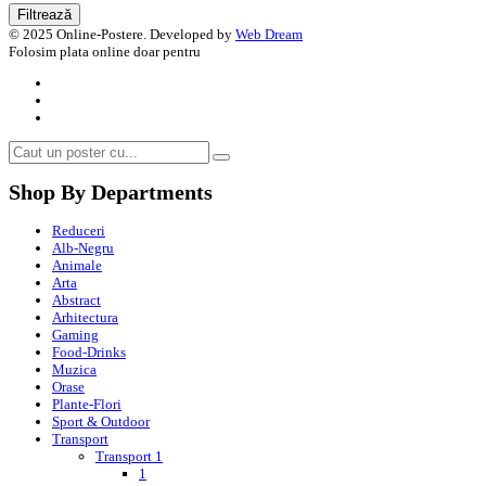
Filtrează
minim
maxim
© 2025 Online-Postere. Developed by
Web Dream
Folosim plata online doar pentru
Shop By Departments
Reduceri
Alb-Negru
Animale
Arta
Abstract
Arhitectura
Gaming
Food-Drinks
Muzica
Orase
Plante-Flori
Sport & Outdoor
Transport
Transport 1
1