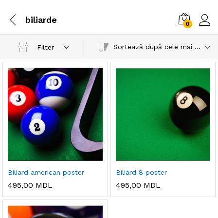
biliarde
0
Sortează după cele mai recente
Filter
Biliard american poster
Biliard 8 poster
495,00
MDL
495,00
MDL