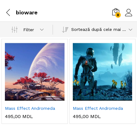
bioware
0
Sortează după cele mai recente
Filter
Mass Effect Andromeda
Mass Effect Andromeda
495,00
MDL
495,00
MDL