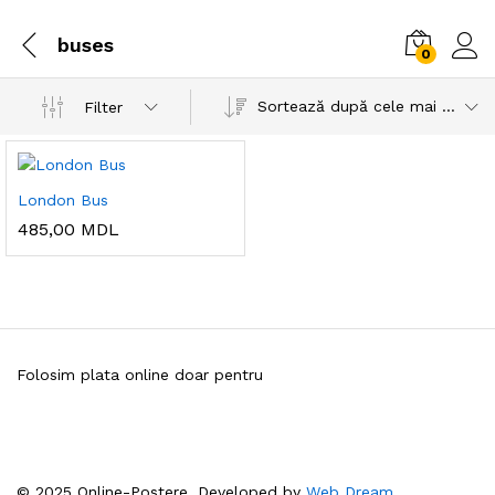
buses
0
Sortează după cele mai recente
Filter
London Bus
485,00
MDL
Folosim plata online doar pentru
© 2025 Online-Postere. Developed by
Web Dream