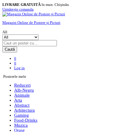
LIVRARE GRATUITĂ
în mun. Chișinău
Urmărește comanda
Magazin Online de Postere și Picturi
All
Caută
0
0
Log in
Posterele mele
Reduceri
Alb-Negru
Animale
Arta
Abstract
Arhitectura
Gaming
Food-Drinks
Muzica
Orase