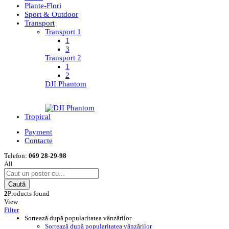
Plante-Flori
Sport & Outdoor
Transport
Transport 1
1
3
Transport 2
1
2
DJI Phantom
Tropical
Payment
Contacte
Telefon:
069 28-29-98
All
Caută
2
Products found
View
Filter
Sortează după popularitatea vânzărilor
Sortează după popularitatea vânzărilor