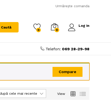
Urmărește comanda
Log in
Caută
0
0
Telefon:
069 28-29-98
Compare
după cele mai recente
View