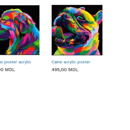
us poster acrylic
Caine acrylic poster
00
00
MDL
MDL
495,00
495,00
MDL
MDL