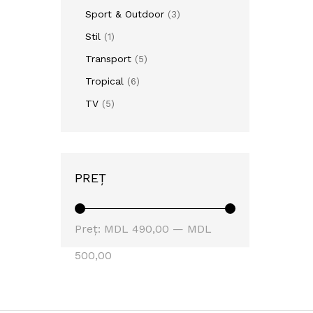
Sport & Outdoor
(3)
Stil
(1)
Transport
(5)
Tropical
(6)
TV
(5)
PREȚ
Preț
Preț
Preț:
MDL 490,00
—
MDL
minim
maxim
500,00