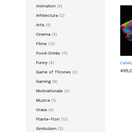
Animation
(4)
Arhitectura
(2)
Arta
(4)
Cinema
(5)
Filme
(13)
Food-Drinks
(11)
Funny
Catel
(6)
495,
495,
Game of Thrones
(2)
Gaming
(8)
Motivationale
(2)
Muzica
(1)
Orase
(4)
Plante-Flori
(13)
Simbolism
(2)