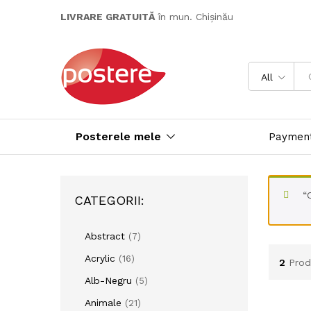
LIVRARE GRATUITĂ
în mun. Chișinău
All
Posterele mele
Paymen
“
CATEGORII:
Abstract
(7)
Acrylic
(16)
2
Prod
Alb-Negru
(5)
Animale
(21)