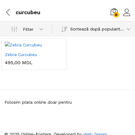
curcubeu
0
Sortează după popularitatea vânzărilor
Filter
Zebra Curcubeu
495,00
MDL
Folosim plata online doar pentru
© 2025 Online-Postere. Developed by
Web Dream