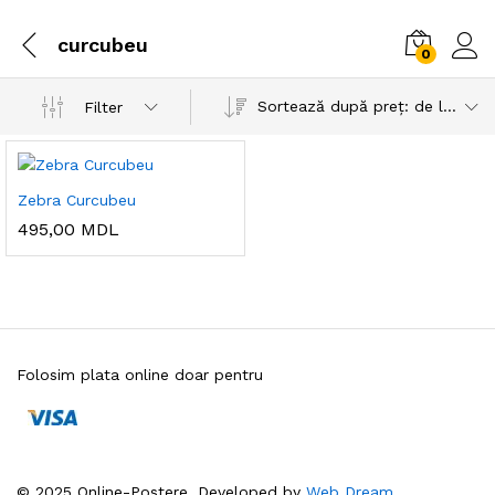
curcubeu
0
Sortează după preț: de la mic la mare
Filter
Zebra Curcubeu
495,00
MDL
Folosim plata online doar pentru
© 2025 Online-Postere. Developed by
Web Dream