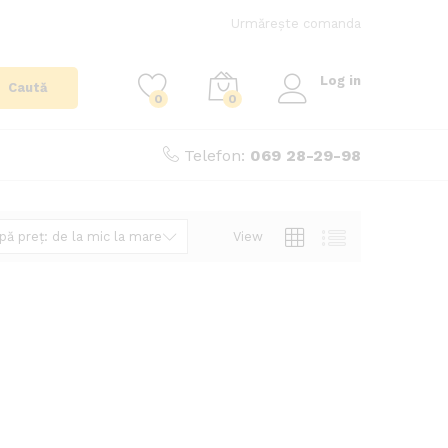
Urmărește comanda
Log in
Caută
0
0
Telefon:
069 28-29-98
View
ă preț: de la mic la mare