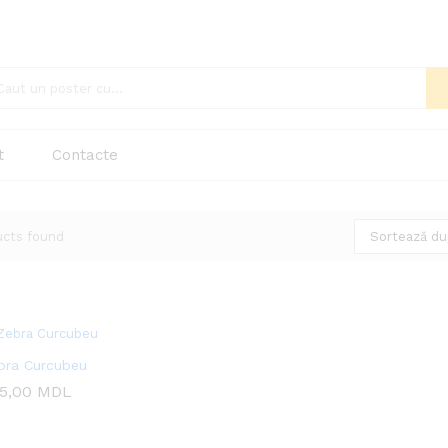
t
Contacte
ucts found
Sortează dup
bra Curcubeu
5,00
5,00
MDL
MDL