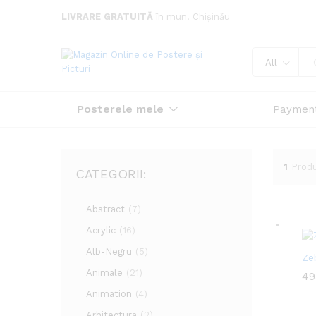
LIVRARE GRATUITĂ
în mun. Chișinău
All
Posterele mele
Paymen
1
Prod
CATEGORII:
Abstract
(7)
Acrylic
(16)
Alb-Negru
(5)
Ze
Animale
(21)
49
49
Animation
(4)
Arhitectura
(2)