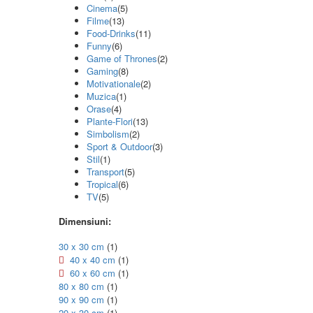
Cinema
(5)
Filme
(13)
Food-Drinks
(11)
Funny
(6)
Game of Thrones
(2)
Gaming
(8)
Motivationale
(2)
Muzica
(1)
Orase
(4)
Plante-Flori
(13)
Simbolism
(2)
Sport & Outdoor
(3)
Stil
(1)
Transport
(5)
Tropical
(6)
TV
(5)
Dimensiuni:
30 x 30 cm
(1)
40 x 40 cm
(1)
60 x 60 cm
(1)
80 x 80 cm
(1)
90 x 90 cm
(1)
20 x 30 cm
(1)