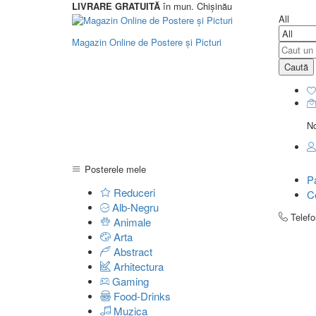
LIVRARE GRATUITĂ
în mun. Chișinău
All
Magazin Online de Postere și Picturi
Caută
No
Posterele mele
P
Reduceri
C
Alb-Negru
Telef
Animale
Arta
Abstract
Arhitectura
Gaming
Food-Drinks
Muzica