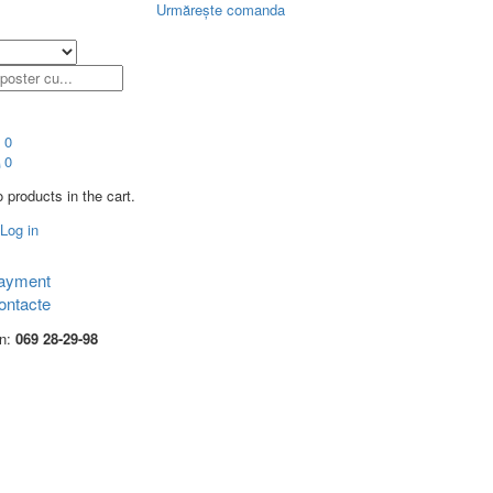
Urmărește comanda
0
0
 products in the cart.
Log in
ayment
ontacte
on:
069 28-29-98