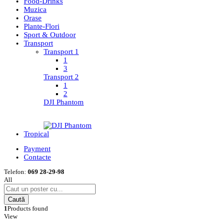
Food-Drinks
Muzica
Orase
Plante-Flori
Sport & Outdoor
Transport
Transport 1
1
3
Transport 2
1
2
DJI Phantom
Tropical
Payment
Contacte
Telefon:
069 28-29-98
All
Caută
1
Products found
View