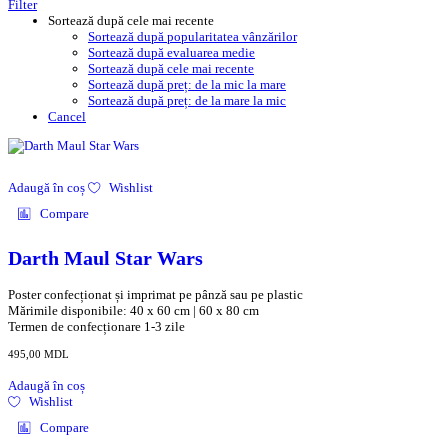
Filter
Sortează după cele mai recente
Sortează după popularitatea vânzărilor
Sortează după evaluarea medie
Sortează după cele mai recente
Sortează după preț: de la mic la mare
Sortează după preț: de la mare la mic
Cancel
Adaugă în coș
Wishlist
Compare
Darth Maul Star Wars
Poster confecționat și imprimat pe pânză sau pe plastic
Mărimile disponibile: 40 x 60 cm | 60 x 80 cm
Termen de confecționare 1-3 zile
495,00
MDL
Adaugă în coș
Wishlist
Compare