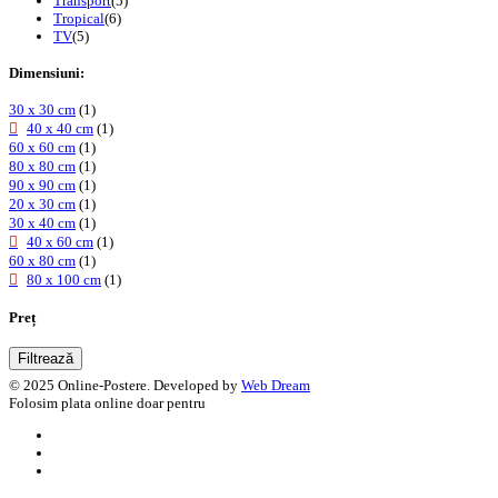
Transport
(5)
Tropical
(6)
TV
(5)
Dimensiuni:
30 x 30 cm
(1)
40 x 40 cm
(1)
60 x 60 cm
(1)
80 x 80 cm
(1)
90 x 90 cm
(1)
20 x 30 cm
(1)
30 x 40 cm
(1)
40 x 60 cm
(1)
60 x 80 cm
(1)
80 x 100 cm
(1)
Preț
Filtrează
© 2025 Online-Postere. Developed by
Web Dream
Folosim plata online doar pentru