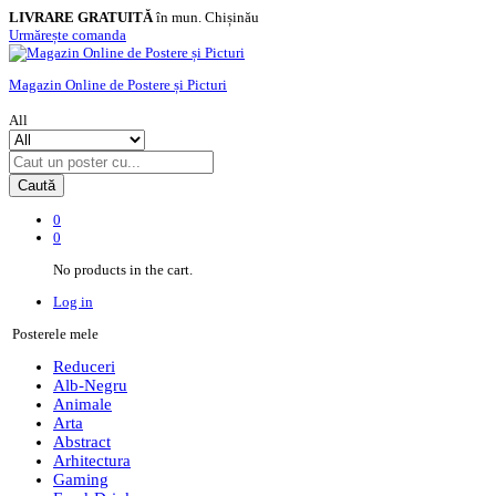
LIVRARE GRATUITĂ
în mun. Chișinău
Urmărește comanda
Magazin Online de Postere și Picturi
All
Caută
0
0
No products in the cart.
Log in
Posterele mele
Reduceri
Alb-Negru
Animale
Arta
Abstract
Arhitectura
Gaming