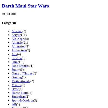
Darth Maul Star Wars
495,00
MDL
Categorii:
Abstract
(7)
Acrylic
(16)
Alb-Negru
(5)
Animale
(21)
Animation
(4)
Arhitectura
(2)
Arta
(4)
Cinema
(5)
Filme
(13)
Food-Drinks
(11)
Funny
(6)
Game of Thrones
(2)
Gaming
(8)
Motivationale
(2)
Muzica
(1)
Orase
(4)
Plante-Flori
(13)
Simbolism
(2)
Sport & Outdoor
(3)
Stil
(1)