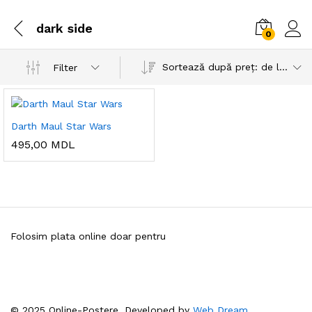
dark side
0
Sortează după preț: de la mare la mic
Filter
Darth Maul Star Wars
495,00
MDL
Folosim plata online doar pentru
© 2025 Online-Postere. Developed by
Web Dream