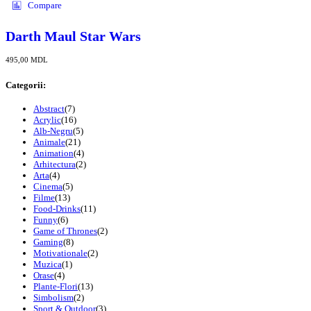
Compare
Darth Maul Star Wars
495,00
MDL
Categorii:
Abstract
(7)
Acrylic
(16)
Alb-Negru
(5)
Animale
(21)
Animation
(4)
Arhitectura
(2)
Arta
(4)
Cinema
(5)
Filme
(13)
Food-Drinks
(11)
Funny
(6)
Game of Thrones
(2)
Gaming
(8)
Motivationale
(2)
Muzica
(1)
Orase
(4)
Plante-Flori
(13)
Simbolism
(2)
Sport & Outdoor
(3)