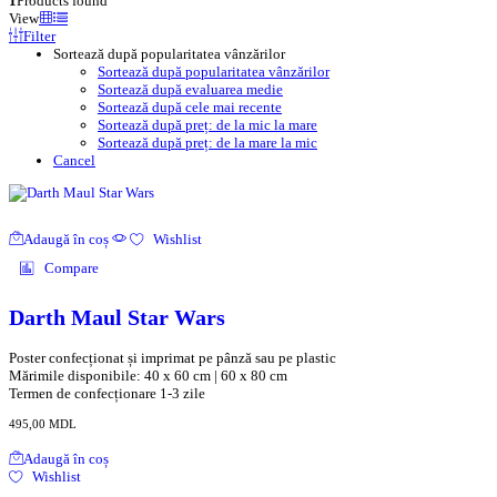
1
Products found
View
Filter
Sortează după popularitatea vânzărilor
Sortează după popularitatea vânzărilor
Sortează după evaluarea medie
Sortează după cele mai recente
Sortează după preț: de la mic la mare
Sortează după preț: de la mare la mic
Cancel
Adaugă în coș
Wishlist
Compare
Darth Maul Star Wars
Poster confecționat și imprimat pe pânză sau pe plastic
Mărimile disponibile: 40 x 60 cm | 60 x 80 cm
Termen de confecționare 1-3 zile
495,00
MDL
Adaugă în coș
Wishlist