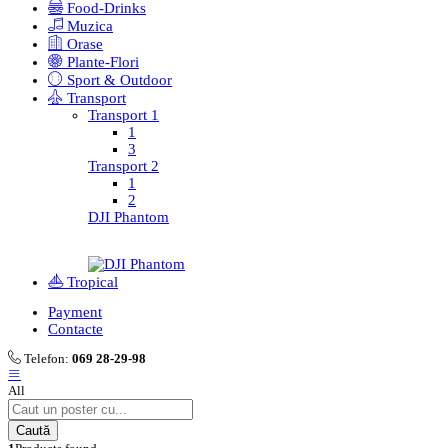
Food-Drinks
Muzica
Orase
Plante-Flori
Sport & Outdoor
Transport
Transport 1
1
3
Transport 2
1
2
DJI Phantom
Tropical
Payment
Contacte
Telefon:
069 28-29-98
All
Caută