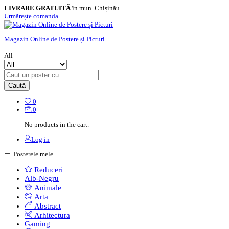
LIVRARE GRATUITĂ
în mun. Chișinău
Urmărește comanda
Magazin Online de Postere și Picturi
All
Caută
0
0
No products in the cart.
Log in
Posterele mele
Reduceri
Alb-Negru
Animale
Arta
Abstract
Arhitectura
Gaming