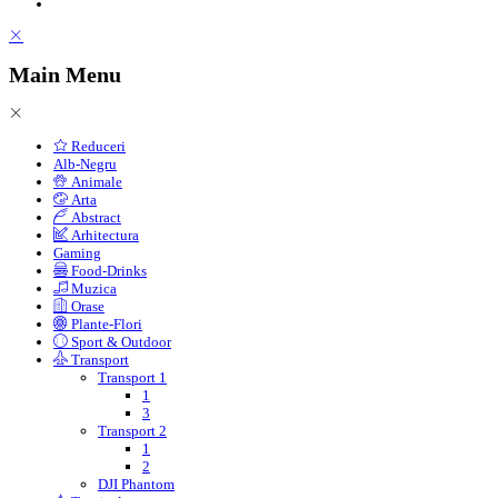
Main Menu
Reduceri
Alb-Negru
Animale
Arta
Abstract
Arhitectura
Gaming
Food-Drinks
Muzica
Orase
Plante-Flori
Sport & Outdoor
Transport
Transport 1
1
3
Transport 2
1
2
DJI Phantom