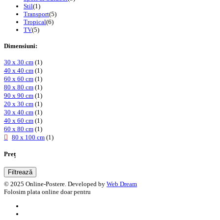
Stil
(1)
Transport
(5)
Tropical
(6)
TV
(5)
Dimensiuni:
30 x 30 cm
(1)
40 x 40 cm
(1)
60 x 60 cm
(1)
80 x 80 cm
(1)
90 x 90 cm
(1)
20 x 30 cm
(1)
30 x 40 cm
(1)
40 x 60 cm
(1)
60 x 80 cm
(1)
80 x 100 cm
(1)
Preț
Filtrează
© 2025 Online-Postere. Developed by
Web Dream
Folosim plata online doar pentru