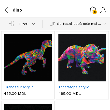
dino
0
Sortează după cele mai recente
Filter
Tiranozaur acrylic
Triceratops acrylic
495,00
MDL
495,00
MDL