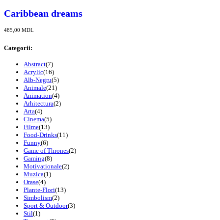
Caribbean dreams
485,00
MDL
Categorii:
Abstract
(7)
Acrylic
(16)
Alb-Negru
(5)
Animale
(21)
Animation
(4)
Arhitectura
(2)
Arta
(4)
Cinema
(5)
Filme
(13)
Food-Drinks
(11)
Funny
(6)
Game of Thrones
(2)
Gaming
(8)
Motivationale
(2)
Muzica
(1)
Orase
(4)
Plante-Flori
(13)
Simbolism
(2)
Sport & Outdoor
(3)
Stil
(1)