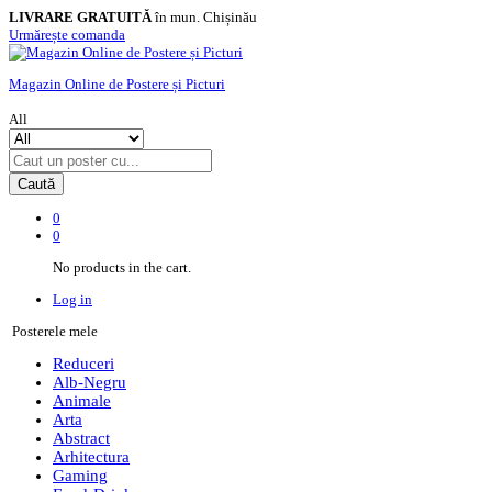
LIVRARE GRATUITĂ
în mun. Chișinău
Urmărește comanda
Magazin Online de Postere și Picturi
All
Caută
0
0
No products in the cart.
Log in
Posterele mele
Reduceri
Alb-Negru
Animale
Arta
Abstract
Arhitectura
Gaming