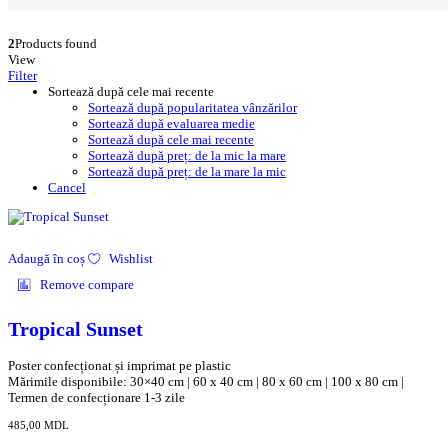
2
Products found
View
Filter
Sortează după cele mai recente
Sortează după popularitatea vânzărilor
Sortează după evaluarea medie
Sortează după cele mai recente
Sortează după preț: de la mic la mare
Sortează după preț: de la mare la mic
Cancel
Adaugă în coș
Wishlist
Remove compare
Tropical Sunset
Poster confecționat și imprimat pe plastic
Mărimile disponibile: 30×40 cm | 60 x 40 cm | 80 x 60 cm | 100 x 80 cm |
Termen de confecționare 1-3 zile
485,00
MDL