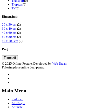
Transport
(5)
Tropical
(6)
TV
(5)
Dimensiuni:
20 x 30 cm
(2)
30 x 40 cm
(2)
40 x 60 cm
(2)
60 x 80 cm
(2)
80 x 100 cm
(2)
Preț
Filtrează
© 2025 Online-Postere. Developed by
Web Dream
Folosim plata online doar pentru
Main Menu
Reduceri
Alb-Negru
Animale