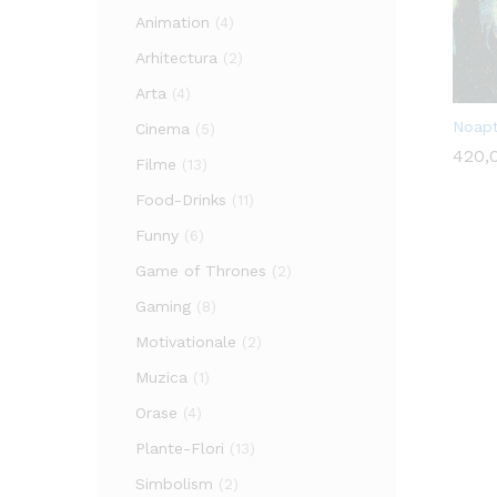
Animation
(4)
Arhitectura
(2)
Arta
(4)
Noapt
Cinema
(5)
420,
420,
Filme
(13)
Food-Drinks
(11)
Funny
(6)
Game of Thrones
(2)
Gaming
(8)
Motivationale
(2)
Muzica
(1)
Orase
(4)
Plante-Flori
(13)
Simbolism
(2)