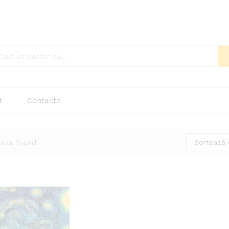
t
Contacte
Sortează 
ucts found