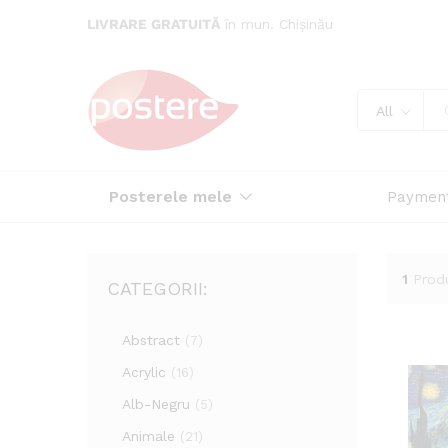
LIVRARE GRATUITĂ
în mun. Chișinău
All
Posterele mele
Paymen
1
Prod
CATEGORII:
Abstract
(7)
Acrylic
(16)
Alb-Negru
(5)
Animale
(21)