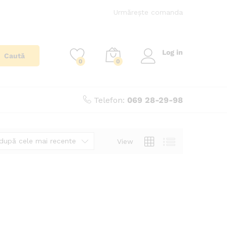
Urmărește comanda
Log in
Caută
0
0
Telefon:
069 28-29-98
după cele mai recente
View