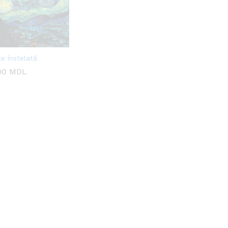
e înstelată
00
00
MDL
MDL