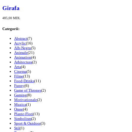
Girafa
485,00
MDL
Categorii:
Abstract
(7)
Acrylic
(16)
Alb-Negru
(5)
Animale
(21)
Animation
(4)
Arhitectura
(2)
Arta
(4)
Cinema
(5)
Filme
(13)
Food-Drinks
(11)
Funny
(6)
Game of Thrones
(2)
Gaming
(8)
Motivationale
(2)
Muzica
(1)
Orase
(4)
Plante-Flori
(13)
Simbolism
(2)
Sport & Outdoor
(3)
Stil
(1)