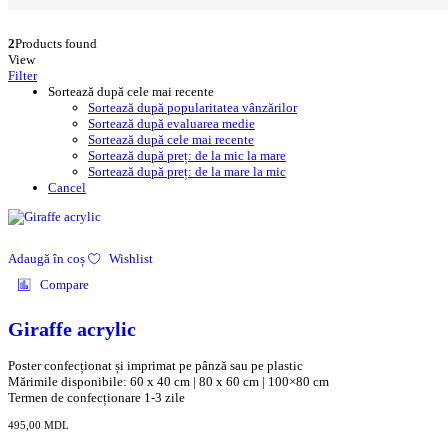
2
Products found
View
Filter
Sortează după cele mai recente
Sortează după popularitatea vânzărilor
Sortează după evaluarea medie
Sortează după cele mai recente
Sortează după preț: de la mic la mare
Sortează după preț: de la mare la mic
Cancel
Adaugă în coș
Wishlist
Compare
Giraffe acrylic
Poster confecționat și imprimat pe pânză sau pe plastic
Mărimile disponibile: 60 x 40 cm | 80 x 60 cm | 100×80 cm
Termen de confecționare 1-3 zile
495,00
MDL