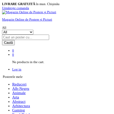
LIVRARE GRATUITĂ
în mun. Chișinău
Urmărește comanda
Magazin Online de Postere și Picturi
All
Caută
0
0
No products in the cart.
Log in
Posterele mele
Reduceri
Alb-Negru
Animale
Arta
Abstract
Arhitectura
Gaming