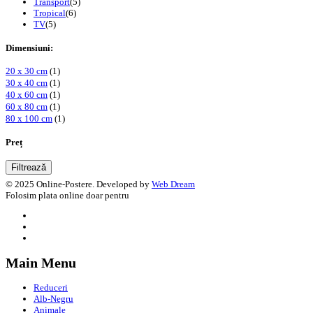
Transport
(5)
Tropical
(6)
TV
(5)
Dimensiuni:
20 x 30 cm
(1)
30 x 40 cm
(1)
40 x 60 cm
(1)
60 x 80 cm
(1)
80 x 100 cm
(1)
Preț
Filtrează
© 2025 Online-Postere. Developed by
Web Dream
Folosim plata online doar pentru
Main Menu
Reduceri
Alb-Negru
Animale