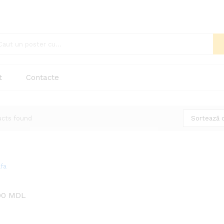
t
Contacte
ucts found
Sortează 
00
00
MDL
MDL