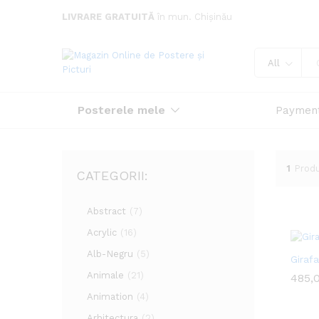
LIVRARE GRATUITĂ
în mun. Chișinău
All
Posterele mele
Paymen
1
Prod
CATEGORII:
Abstract
(7)
Acrylic
(16)
Alb-Negru
(5)
Girafa
Animale
(21)
485,
485,
Animation
(4)
Arhitectura
(2)