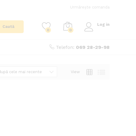
Urmărește comanda
Log in
Caută
0
0
Telefon:
069 28-29-98
View
după cele mai recente