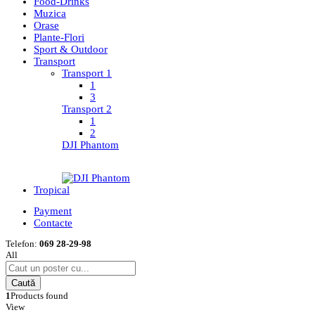
Food-Drinks
Muzica
Orase
Plante-Flori
Sport & Outdoor
Transport
Transport 1
1
3
Transport 2
1
2
DJI Phantom
Tropical
Payment
Contacte
Telefon:
069 28-29-98
All
Caută
1
Products found
View