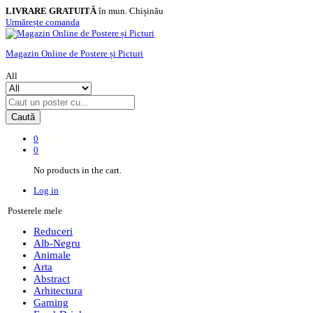
LIVRARE GRATUITĂ
în mun. Chișinău
Urmărește comanda
Magazin Online de Postere și Picturi
All
Caută
0
0
No products in the cart.
Log in
Posterele mele
Reduceri
Alb-Negru
Animale
Arta
Abstract
Arhitectura
Gaming