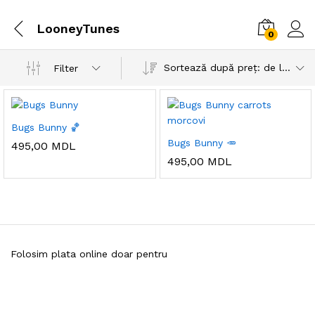
LooneyTunes
0
Sortează după preț: de la mic la mare
Filter
Bugs Bunny 🏀
Bugs Bunny 🥕
495,00
MDL
495,00
MDL
Folosim plata online doar pentru