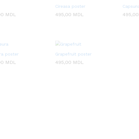
Cireasa poster
Capsuna
00
00
MDL
MDL
495,00
495,00
MDL
MDL
495,0
495,0
a poster
Grapefruit poster
00
00
MDL
MDL
495,00
495,00
MDL
MDL