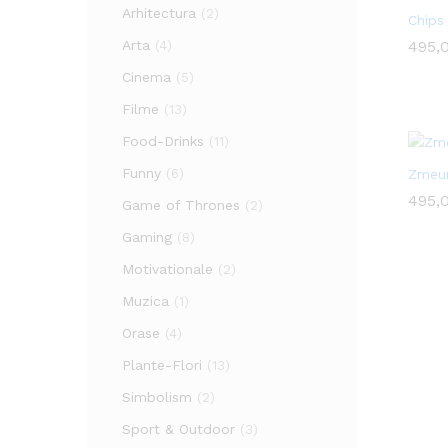
Arhitectura
(2)
Chips
Arta
495,
495,
(4)
Cinema
(5)
Filme
(13)
Food-Drinks
(11)
Funny
(6)
Zmeur
495,
495,
Game of Thrones
(2)
Gaming
(8)
Motivationale
(2)
Muzica
(1)
Orase
(4)
Plante-Flori
(13)
Simbolism
(2)
Sport & Outdoor
(3)