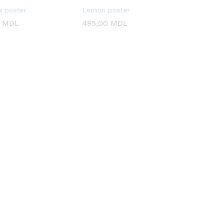
 poster
Lemon poster
0
0
MDL
MDL
495,00
495,00
MDL
MDL