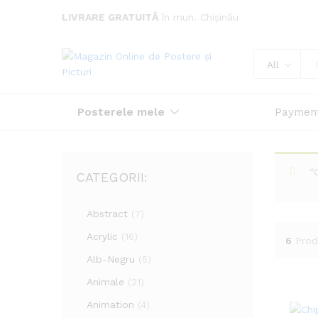
LIVRARE GRATUITĂ
în mun. Chișinău
All
Posterele mele
Paymen
“
CATEGORII:
Abstract
(7)
Acrylic
(16)
6
Prod
Alb-Negru
(5)
Animale
(21)
Animation
(4)