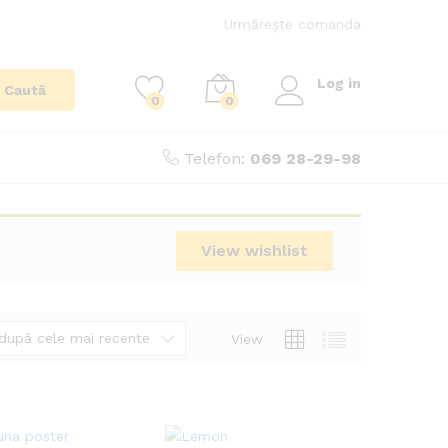
Urmărește comanda
Log in
Caută
0
0
Telefon:
069 28-29-98
View wishlist
după cele mai recente
View