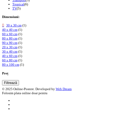
Transport
(5)
Tropical
(6)
TV
(5)
Dimensiuni:
30 x 30 cm
(1)
40 x 40 cm
(1)
60 x 60 cm
(1)
80 x 80 cm
(1)
90 x 90 cm
(1)
20 x 30 cm
(1)
30 x 40 cm
(1)
40 x 60 cm
(1)
60 x 80 cm
(1)
80 x 100 cm
(1)
Preț
Filtrează
© 2025 Online-Postere. Developed by
Web Dream
Folosim plata online doar pentru