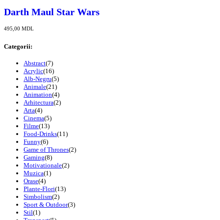
Darth Maul Star Wars
495,00
MDL
Categorii:
Abstract
(7)
Acrylic
(16)
Alb-Negru
(5)
Animale
(21)
Animation
(4)
Arhitectura
(2)
Arta
(4)
Cinema
(5)
Filme
(13)
Food-Drinks
(11)
Funny
(6)
Game of Thrones
(2)
Gaming
(8)
Motivationale
(2)
Muzica
(1)
Orase
(4)
Plante-Flori
(13)
Simbolism
(2)
Sport & Outdoor
(3)
Stil
(1)