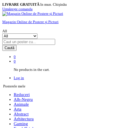
LIVRARE GRATUITĂ
în mun. Chișinău
Urmărește comanda
Magazin Online de Postere și Picturi
All
Caută
0
0
No products in the cart.
Log in
Posterele mele
Reduceri
Alb-Negru
Animale
Arta
Abstract
Arhitectura
Gaming