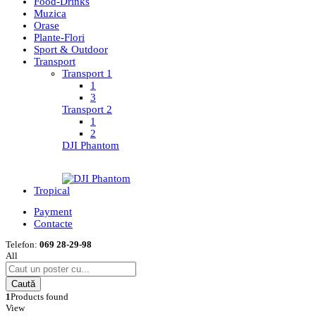
Food-Drinks
Muzica
Orase
Plante-Flori
Sport & Outdoor
Transport
Transport 1
1
3
Transport 2
1
2
DJI Phantom
Tropical
Payment
Contacte
Telefon:
069 28-29-98
All
Caută
1
Products found
View