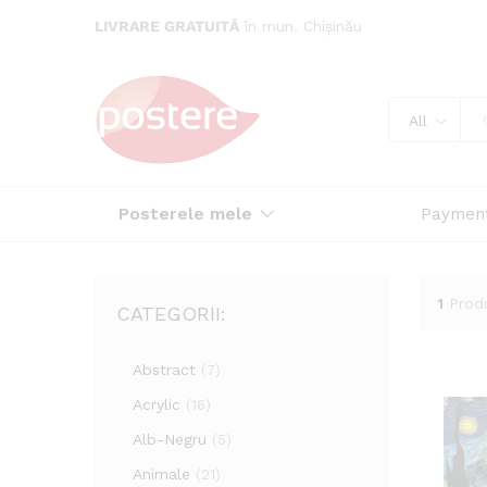
LIVRARE GRATUITĂ
în mun. Chișinău
All
Posterele mele
Paymen
1
Prod
CATEGORII:
Abstract
(7)
Acrylic
(16)
Alb-Negru
(5)
Animale
(21)