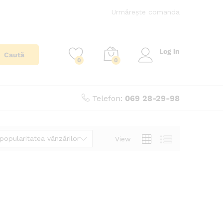
Urmărește comanda
Log in
Caută
0
0
Telefon:
069 28-29-98
opularitatea vânzărilor
View