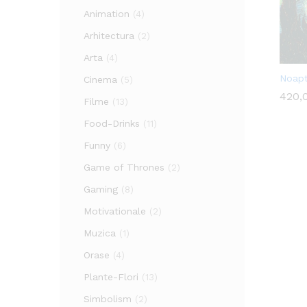
Animation
(4)
Arhitectura
(2)
Arta
(4)
Noapt
Cinema
(5)
420,
420,
Filme
(13)
Food-Drinks
(11)
Funny
(6)
Game of Thrones
(2)
Gaming
(8)
Motivationale
(2)
Muzica
(1)
Orase
(4)
Plante-Flori
(13)
Simbolism
(2)