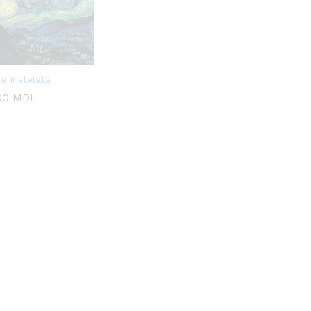
e înstelată
00
00
MDL
MDL