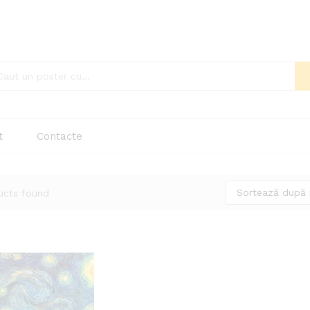
t
Contacte
Sortează după p
ucts found