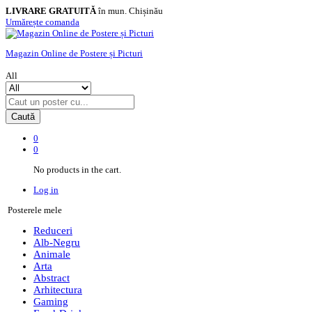
LIVRARE GRATUITĂ
în mun. Chișinău
Urmărește comanda
Magazin Online de Postere și Picturi
All
Caută
0
0
No products in the cart.
Log in
Posterele mele
Reduceri
Alb-Negru
Animale
Arta
Abstract
Arhitectura
Gaming