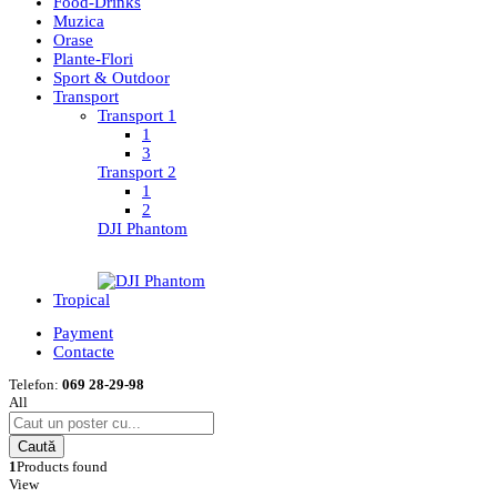
Food-Drinks
Muzica
Orase
Plante-Flori
Sport & Outdoor
Transport
Transport 1
1
3
Transport 2
1
2
DJI Phantom
Tropical
Payment
Contacte
Telefon:
069 28-29-98
All
Caută
1
Products found
View