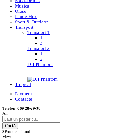
Food-Drinks
Muzica
Orase
Plante-Flori
Sport & Outdoor
Transport
Transport 1
1
3
Transport 2
1
2
DJI Phantom
Tropical
Payment
Contacte
Telefon:
069 28-29-98
All
Caută
3
Products found
View