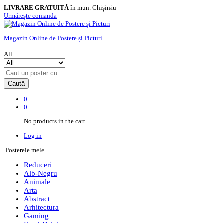
LIVRARE GRATUITĂ
în mun. Chișinău
Urmărește comanda
Magazin Online de Postere și Picturi
All
Caută
0
0
No products in the cart.
Log in
Posterele mele
Reduceri
Alb-Negru
Animale
Arta
Abstract
Arhitectura
Gaming