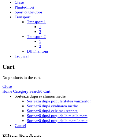
Orase
Plante-Flori
Sport & Outdoor
Transport
Transport 1
1
3
Transport 2
1
2
DJI Phantom
Tropical
Cart
No products in the cart.
Close
Home
Category
Search
0
Cart
Sortează după evaluarea medie
Sortează după popularitatea vânzărilor
Sortează după evaluarea medie
Sortează după cele mai recente
Sortează după preț: de la mic la mare
Sortează după preț: de la mare la mic
Cancel
Filter Products