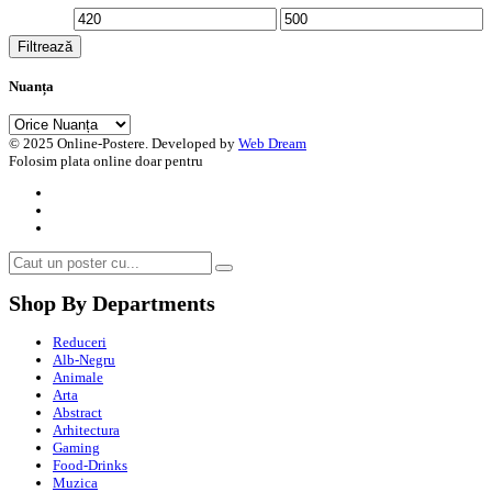
Preț
Preț
Filtrează
minim
maxim
Nuanța
© 2025 Online-Postere. Developed by
Web Dream
Folosim plata online doar pentru
Shop By Departments
Reduceri
Alb-Negru
Animale
Arta
Abstract
Arhitectura
Gaming
Food-Drinks
Muzica