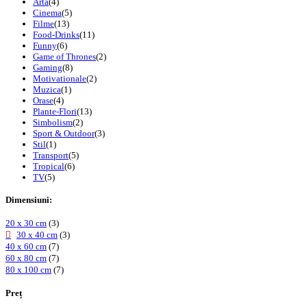
Arta
(4)
Cinema
(5)
Filme
(13)
Food-Drinks
(11)
Funny
(6)
Game of Thrones
(2)
Gaming
(8)
Motivationale
(2)
Muzica
(1)
Orase
(4)
Plante-Flori
(13)
Simbolism
(2)
Sport & Outdoor
(3)
Stil
(1)
Transport
(5)
Tropical
(6)
TV
(5)
Dimensiuni:
20 x 30 cm
(3)
30 x 40 cm
(3)
40 x 60 cm
(7)
60 x 80 cm
(7)
80 x 100 cm
(7)
Preț