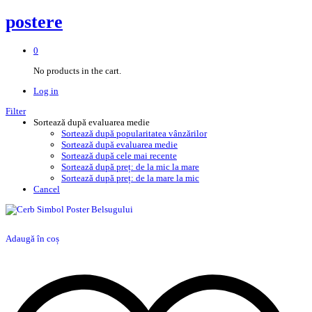
postere
0
No products in the cart.
Log in
Filter
Sortează după evaluarea medie
Sortează după popularitatea vânzărilor
Sortează după evaluarea medie
Sortează după cele mai recente
Sortează după preț: de la mic la mare
Sortează după preț: de la mare la mic
Cancel
Adaugă în coș