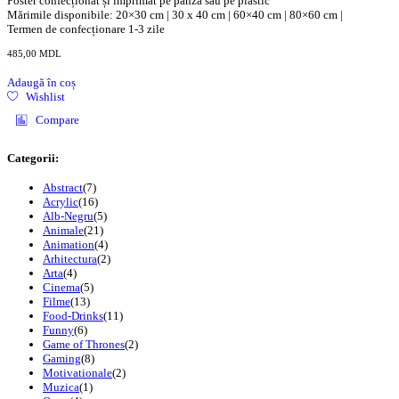
Poster confecționat și imprimat pe pânză sau pe plastic
Mărimile disponibile: 20×30 cm | 30 x 40 cm | 60×40 cm | 80×60 cm |
Termen de confecționare 1-3 zile
485,00
MDL
Adaugă în coș
Wishlist
Compare
Categorii:
Abstract
(7)
Acrylic
(16)
Alb-Negru
(5)
Animale
(21)
Animation
(4)
Arhitectura
(2)
Arta
(4)
Cinema
(5)
Filme
(13)
Food-Drinks
(11)
Funny
(6)
Game of Thrones
(2)
Gaming
(8)
Motivationale
(2)
Muzica
(1)