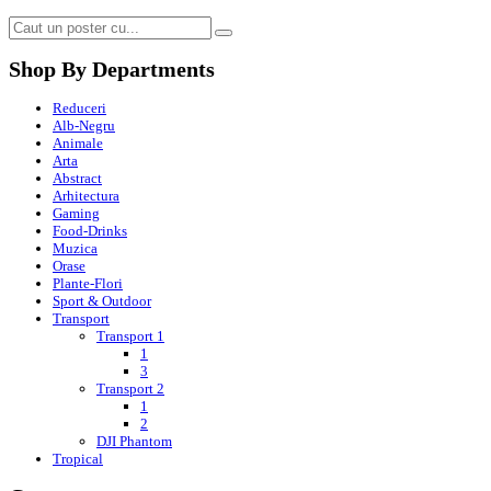
Shop By Departments
Reduceri
Alb-Negru
Animale
Arta
Abstract
Arhitectura
Gaming
Food-Drinks
Muzica
Orase
Plante-Flori
Sport & Outdoor
Transport
Transport 1
1
3
Transport 2
1
2
DJI Phantom
Tropical