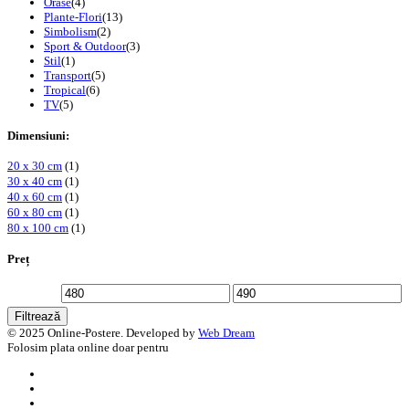
Orase
(4)
Plante-Flori
(13)
Simbolism
(2)
Sport & Outdoor
(3)
Stil
(1)
Transport
(5)
Tropical
(6)
TV
(5)
Dimensiuni:
20 x 30 cm
(1)
30 x 40 cm
(1)
40 x 60 cm
(1)
60 x 80 cm
(1)
80 x 100 cm
(1)
Preț
Preț
Preț
Filtrează
minim
maxim
© 2025 Online-Postere. Developed by
Web Dream
Folosim plata online doar pentru