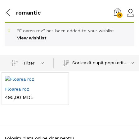
romantic
0
“Floarea roz” has been added to your wishlist
View wishlist
Sortează după popularitatea vânzărilor
Filter
Floarea roz
495,00
MDL
Folosim plata online doar pentru