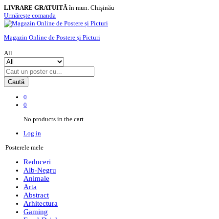
LIVRARE GRATUITĂ
în mun. Chișinău
Urmărește comanda
Magazin Online de Postere și Picturi
All
Caută
0
0
No products in the cart.
Log in
Posterele mele
Reduceri
Alb-Negru
Animale
Arta
Abstract
Arhitectura
Gaming