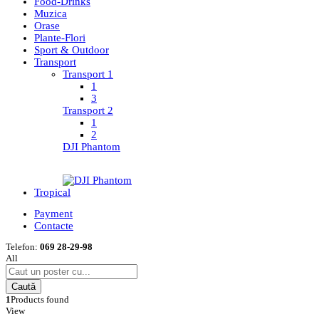
Food-Drinks
Muzica
Orase
Plante-Flori
Sport & Outdoor
Transport
Transport 1
1
3
Transport 2
1
2
DJI Phantom
Tropical
Payment
Contacte
Telefon:
069 28-29-98
All
Caută
1
Products found
View