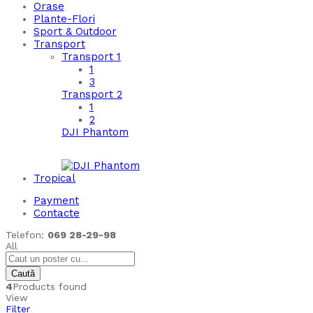
Orase
Plante-Flori
Sport & Outdoor
Transport
Transport 1
1
3
Transport 2
1
2
DJI Phantom
Tropical
Payment
Contacte
Telefon:
069 28-29-98
All
Caută
4
Products found
View
Filter