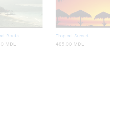
cal Boats
Tropical Sunset
00
00
MDL
MDL
485,00
485,00
MDL
MDL