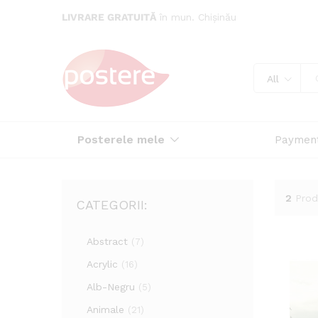
LIVRARE GRATUITĂ
în mun. Chișinău
All
Posterele mele
Paymen
2
Prod
CATEGORII:
Abstract
(7)
Acrylic
(16)
Alb-Negru
(5)
Animale
(21)