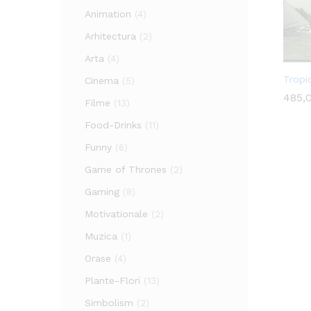
Animation
(4)
Arhitectura
(2)
Arta
(4)
Tropi
Cinema
(5)
485,
485,
Filme
(13)
Food-Drinks
(11)
Funny
(6)
Game of Thrones
(2)
Gaming
(8)
Motivationale
(2)
Muzica
(1)
Orase
(4)
Plante-Flori
(13)
Simbolism
(2)