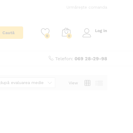
Urmărește comanda
Log in
Caută
0
0
Telefon:
069 28-29-98
după evaluarea medie
View