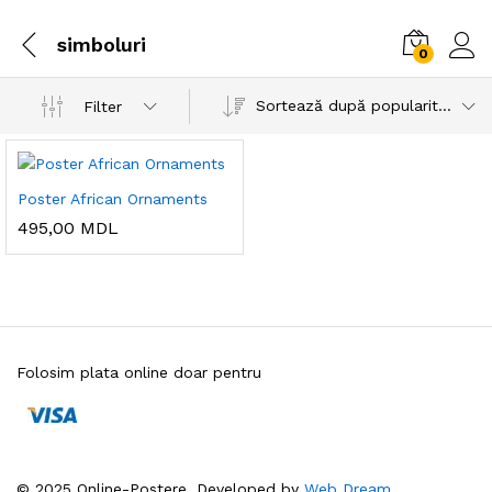
simboluri
0
Sortează după popularitatea vânzărilor
Filter
Poster African Ornaments
495,00
MDL
Folosim plata online doar pentru
© 2025 Online-Postere. Developed by
Web Dream