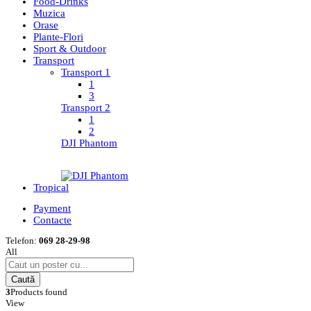
Food-Drinks
Muzica
Orase
Plante-Flori
Sport & Outdoor
Transport
Transport 1
1
3
Transport 2
1
2
DJI Phantom
Tropical
Payment
Contacte
Telefon:
069 28-29-98
All
Caută
3
Products found
View