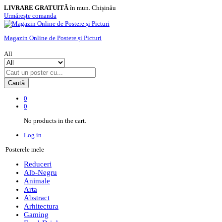
LIVRARE GRATUITĂ
în mun. Chișinău
Urmărește comanda
Magazin Online de Postere și Picturi
All
Caută
0
0
No products in the cart.
Log in
Posterele mele
Reduceri
Alb-Negru
Animale
Arta
Abstract
Arhitectura
Gaming