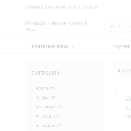
LIVRARE GRATUITĂ
în mun. Chișinău
All
Posterele mele
Paymen
2
Prod
CATEGORII:
Abstract
(7)
Acrylic
(16)
Alb-Negru
(5)
Da
49
49
Animale
(21)
Animation
(4)