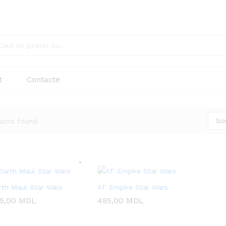
t
Contacte
So
ucts found
rth Maul Star Wars
AT Empire Star Wars
5,00
5,00
MDL
MDL
495,00
495,00
MDL
MDL