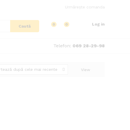
Urmărește comanda
Log in
0
0
Caută
Telefon:
069 28-29-98
rtează după cele mai recente
View