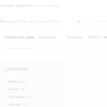
LIVRARE GRATUITĂ
în mun. Chișinău
All
Posterele mele
Telefon:
0
Payment
Contacte
All
CATEGORII:
Abstract
(7)
Acrylic
(16)
Alb-Negru
(5)
Animale
(21)