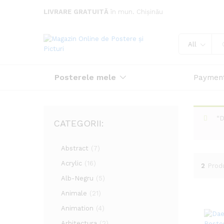
LIVRARE GRATUITĂ
în mun. Chișinău
All
Posterele mele
Paymen
“D
CATEGORII:
Abstract
(7)
Acrylic
(16)
2
Prod
Alb-Negru
(5)
Animale
(21)
Animation
(4)
Arhitectura
(2)