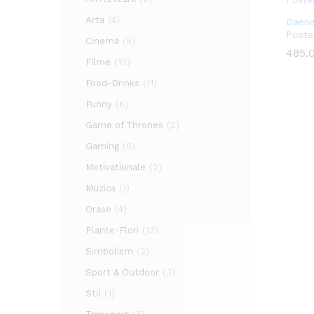
Arta
(4)
Daene
Poste
Cinema
(5)
485,
485,
Filme
(13)
Food-Drinks
(11)
Funny
(6)
Game of Thrones
(2)
Gaming
(8)
Motivationale
(2)
Muzica
(1)
Orase
(4)
Plante-Flori
(13)
Simbolism
(2)
Sport & Outdoor
(3)
Stil
(1)