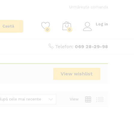
Urmărește comanda
Log in
Caută
0
0
Telefon:
069 28-29-98
View wishlist
View
după cele mai recente