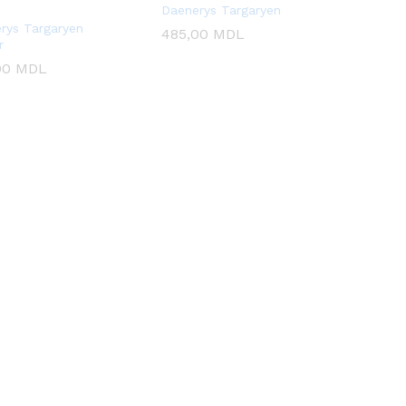
Daenerys Targaryen
rys Targaryen
485,00
485,00
MDL
MDL
r
00
00
MDL
MDL