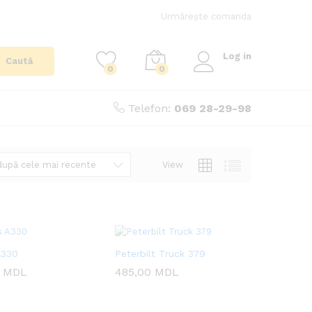
Urmărește comanda
Log in
Caută
0
0
Telefon:
069 28-29-98
View
după cele mai recente
A330
Peterbilt Truck 379
0
0
MDL
MDL
485,00
485,00
MDL
MDL