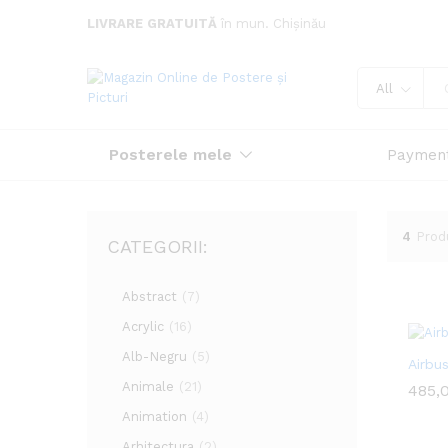
LIVRARE GRATUITĂ
în mun. Chișinău
All
Posterele mele
Paymen
4
Prod
CATEGORII:
Abstract
(7)
Acrylic
(16)
Alb-Negru
(5)
Airbu
Animale
(21)
485,
485,
Animation
(4)
Arhitectura
(2)