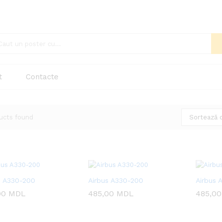
t
Contacte
ucts found
Sortează 
s A330-200
Airbus A330-200
Airbus 
00
00
MDL
MDL
485,00
485,00
MDL
MDL
485,0
485,0