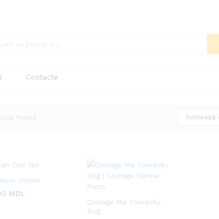
t
Contacte
Sortează 
ucts found
Decor Stylish
00
00
MDL
MDL
Courage the Cowardly
Dog