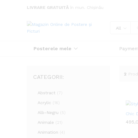
LIVRARE GRATUITĂ
în mun. Chișinău
All
Posterele mele
Paymen
2
Prod
CATEGORII:
Abstract
(7)
Acrylic
(16)
Alb-Negru
(5)
Chic 
495,
495,
Animale
(21)
Animation
(4)