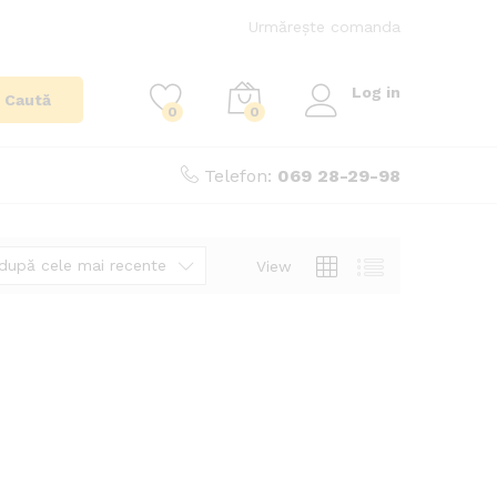
Urmărește comanda
Log in
Caută
0
0
Telefon:
069 28-29-98
după cele mai recente
View