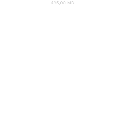
495,00
495,00
MDL
MDL