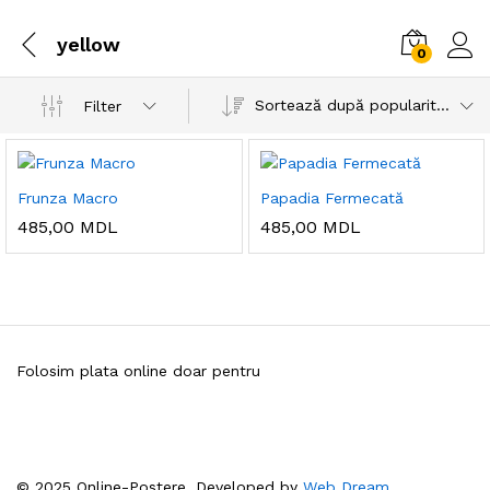
yellow
0
Sortează după popularitatea vânzărilor
Filter
Frunza Macro
Papadia Fermecată
485,00
MDL
485,00
MDL
Folosim plata online doar pentru
© 2025 Online-Postere. Developed by
Web Dream