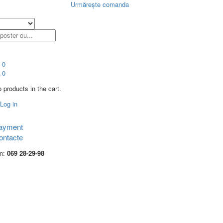
Urmărește comanda
0
0
 products in the cart.
Log in
ayment
ontacte
on:
069 28-29-98