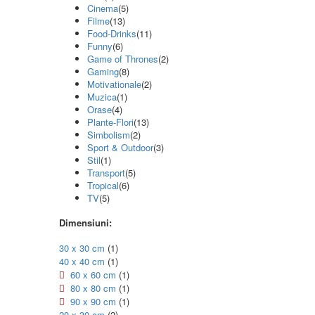
Cinema
(5)
Filme
(13)
Food-Drinks
(11)
Funny
(6)
Game of Thrones
(2)
Gaming
(8)
Motivationale
(2)
Muzica
(1)
Orase
(4)
Plante-Flori
(13)
Simbolism
(2)
Sport & Outdoor
(3)
Stil
(1)
Transport
(5)
Tropical
(6)
TV
(5)
Dimensiuni:
30 x 30 cm
(1)
40 x 40 cm
(1)
60 x 60 cm
(1)
80 x 80 cm
(1)
90 x 90 cm
(1)
20 x 30 cm
(2)