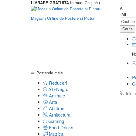
LIVRARE GRATUITĂ
în mun. Chișinău
All
Magazin Online de Postere și Picturi
Caută
No
Posterele mele
P
Reduceri
C
Alb-Negru
Telef
Animale
Arta
Abstract
Arhitectura
Gaming
Food-Drinks
Muzica