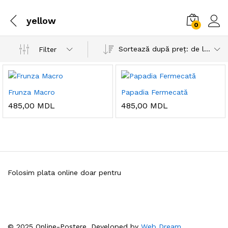
yellow
0
Sortează după preț: de la mic la mare
Filter
Frunza Macro
Papadia Fermecată
485,00
MDL
485,00
MDL
Folosim plata online doar pentru
© 2025 Online-Postere. Developed by
Web Dream