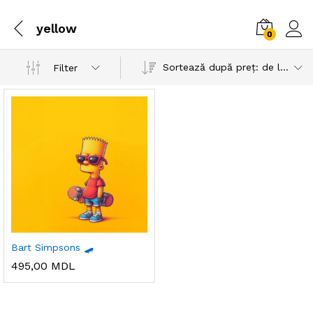
yellow
0
Sortează după preț: de la mic la mare
Filter
Bart Simpsons 🛹
495,00
MDL