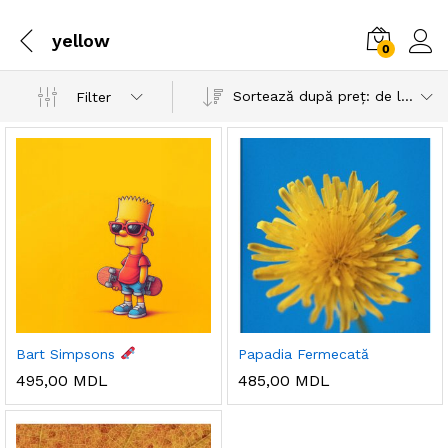
yellow
0
Sortează după preț: de la mare la mic
Filter
Bart Simpsons
Papadia Fermecată
495,00
MDL
485,00
MDL