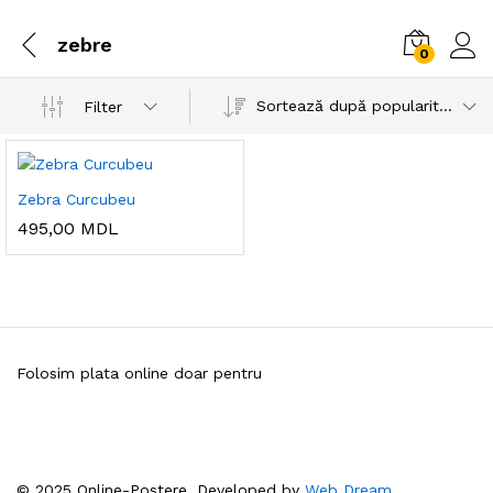
zebre
0
Sortează după popularitatea vânzărilor
Filter
Zebra Curcubeu
495,00
MDL
Folosim plata online doar pentru
© 2025 Online-Postere. Developed by
Web Dream