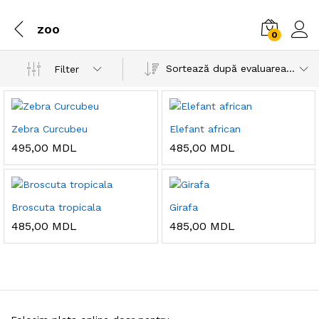
zoo
0
Sortează după evaluarea medie
Filter
Zebra Curcubeu
Elefant african
495,00
MDL
485,00
MDL
Broscuta tropicala
Girafa
485,00
MDL
485,00
MDL