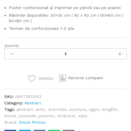
Poster confecționat și imprimat pe pânză sau pe plastic
Mărimile disponibile: 30×30 cm | 40 x 40 cm | 60×60 cm |
80×80 cm |
Termen de confecționare 1-3 zile
Quantity:
Poster
African
Ornaments
quantity
Remove compare
Wishlist
SKU:
ABSTR00003
Category:
Abstract
Tags:
abstract
,
antic
,
anticitate
,
aventura
,
egipt
,
ieroglife
,
istorie
,
piramide
,
puternic
,
simboluri
,
viata
Brand:
Stock Photos