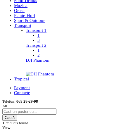
Food-Drinks
Muzica
Orase
Plante-Flori
Sport & Outdoor
Transport
Transport 1
1
3
Transport 2
1
2
DJI Phantom
Tropical
Payment
Contacte
Telefon:
069 28-29-98
All
Caută
1
Products found
View