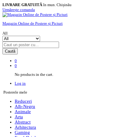
LIVRARE GRATUITĂ
în mun. Chișinău
Urmărește comanda
Magazin Online de Postere și Picturi
All
Caută
0
0
No products in the cart.
Log in
Posterele mele
Reduceri
Alb-Negru
Animale
Arta
Abstract
Arhitectura
Gaming